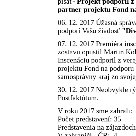
písať-
Projekt podporil z
partner projektu Fond 
06. 12. 2017 Úžasná sprá
podporí Vašu žiadosť
"Div
07. 12. 2017 Premiéra ins
zostavu opustil Martin Kol
Inscenáciu podporil z ver
projektu Fond na podporu 
samosprávny kraj zo svoje
30. 12. 2017 Neobvykle r
Postfaktótum.
V roku 2017 sme zahrali:
Počet predstavení: 35
Predstavenia na zájazdoch
V zahraničí - ČR: 4