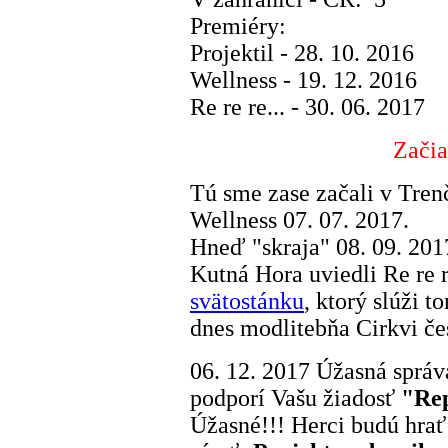
Premiéry:
Projektil - 28. 10. 2016
Wellness - 19. 12. 2016
Re re re... - 30. 06. 2017
Začia
Tú sme zase začali v Tre
Wellness 07. 07. 2017.
Hneď "skraja" 08. 09. 201
Kutná Hora uviedli Re re r
svätostánku
, ktorý slúži 
dnes modlitebňa Cirkvi če
06. 12. 2017 Úžasná sprá
podporí Vašu žiadosť
"Rep
Úžasné!!! Herci budú hra