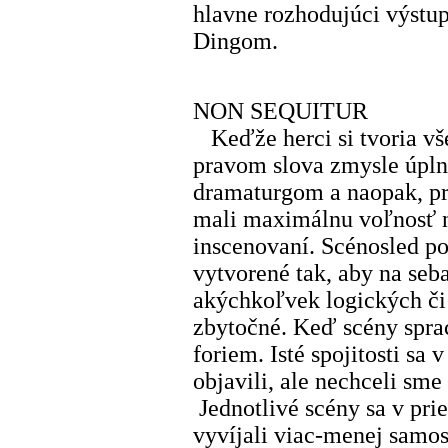
hlavne rozhodujúci výstu
Dingom.
NON SEQUITUR
Keďže herci si tvoria vše
pravom slova zmysle úplne
dramaturgom a naopak, pr
mali maximálnu voľnosť nie
inscenovaní. Scénosled po
vytvorené tak, aby na seb
akýchkoľvek logických či 
zbytočné. Keď scény spra
foriem. Isté spojitosti s
objavili, ale nechceli sme
Jednotlivé scény sa v pri
vyvíjali viac-menej samost