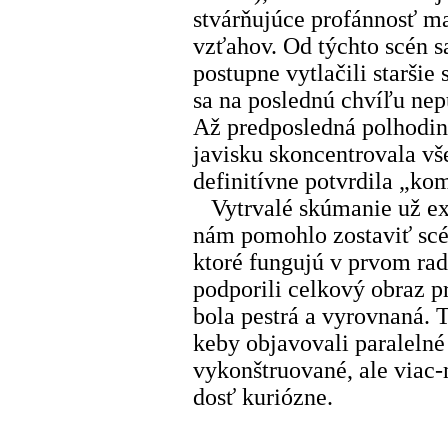
stvárňujúce profánnosť m
vzťahov. Od týchto scén sa
postupne vytlačili staršie 
sa na poslednú chvíľu nep
Až predposledná polhodin
javisku skoncentrovala v
definitívne potvrdila „kom
Vytrvalé skúmanie už exis
nám pomohlo zostaviť scén
ktoré fungujú v prvom rad
podporili celkový obraz p
bola pestrá a vyrovnaná. 
keby objavovali paralelné 
vykonštruované, ale viac-
dosť kuriózne.