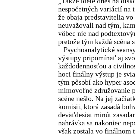
„Takže idete dnes na disk
nespočetných variácií na 
že obaja predstavitelia vo
neuvažovali nad tým, kam
vôbec nie nad podtextový
pretože tým každá scéna st
Psychoanalytické seansy 
výstupy pripomínať aj sv
každodennosťou a civilno
hoci finálny výstup je svi
tým pôsobí ako hyper aso
mimovoľné združovanie pr
scéne nešlo. Na jej začiat
komisii, ktorá zasadá boh
deväťdesiat minút zasadani
nahrávka sa nakoniec nep
však zostala vo finálnom 