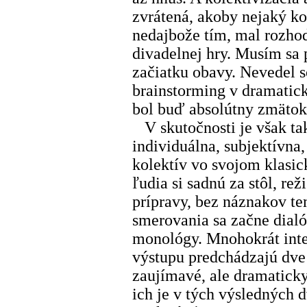
zvrátená, akoby nejaký kol
nedajbože tím, mal rozho
divadelnej hry. Musím sa 
začiatku obavy. Nevedel s
brainstorming v dramatic
bol buď absolútny zmätok
V skutočnosti je však tak
individuálna, subjektívna,
kolektív vo svojom klasi
ľudia si sadnú za stôl, re
prípravy, bez náznakov t
smerovania sa začne dial
monológy. Mnohokrát int
výstupu predchádzajú dve 
zaujímavé, ale dramatick
ich je v tých výsledných 