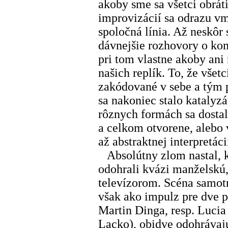
akoby sme sa všetci obrát
improvizácií sa odrazu vm
spoločná línia. Až neskôr 
dávnejšie rozhovory o kom
pri tom vlastne akoby ani 
našich replík. To, že vše
zakódované v sebe a tým p
sa nakoniec stalo katalyz
rôznych formách sa dostal
a celkom otvorene, alebo 
až abstraktnej interpretáci
Absolútny zlom nastal, k
odohrali kvázi manželskú
televízorom. Scéna samotn
však ako impulz pre dve p
Martin Dinga, resp. Lucia
Lacko), obidve odohrávaj