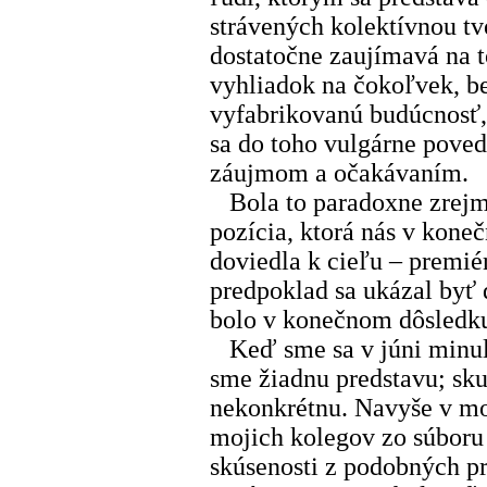
strávených kolektívnou tv
dostatočne zaujímavá na to
vyhliadok na čokoľvek, be
vyfabrikovanú budúcnosť, 
sa do toho vulgárne poved
záujmom a očakávaním.
Bola to paradoxne zrejme
pozícia, ktorá nás v kone
doviedla k cieľu – premié
predpoklad sa ukázal byť 
bolo v konečnom dôsledk
Keď sme sa v júni minulé
sme žiadnu predstavu; sku
nekonkrétnu. Navyše v mo
mojich kolegov zo súbor
skúsenosti z podobných pr