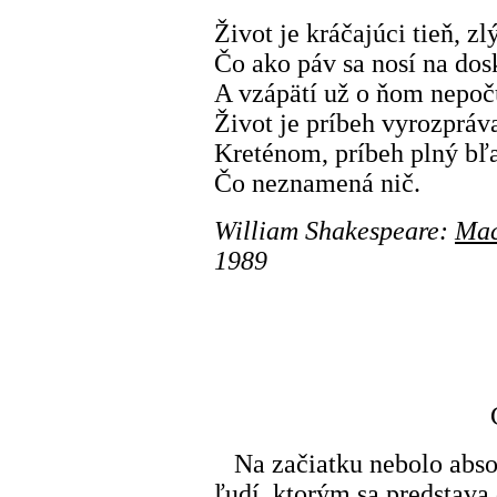
Život je kráčajúci tieň, zl
Čo ako páv sa nosí na do
A vzápätí už o ňom nepoč
Život je príbeh vyrozpráv
Kreténom, príbeh plný bľ
Čo neznamená nič.
William Shakespeare:
Mac
1989
Na začiatku nebolo absolú
ľudí, ktorým sa predstava