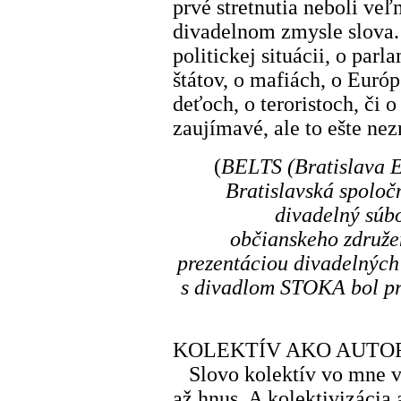
prvé stretnutia neboli ve
divadelnom zmysle slova.
politickej situácii, o par
štátov, o mafiách, o Euró
deťoch, o teroristoch, či
zaujímavé, ale to ešte ne
(
BELTS (Bratislava E
Bratislavská spoloč
divadelný súb
občianskeho združe
prezentáciou divadelných 
s divadlom STOKA bol p
KOLEKTÍV AKO AUTO
Slovo kolektív vo mne vž
až hnus. A kolektivizácia 