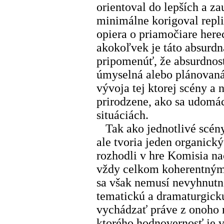
orientoval do lepších a z
minimálne korigoval replik
opiera o priamočiare here
akokoľvek je táto absurdn
pripomenúť, že absurdnos
úmyselná alebo plánovaná
vývoja tej ktorej scény a
prirodzene, ako sa udomá
situáciách.
Tak ako jednotlivé scény
ale tvoria jeden organický
rozhodli v hre Komisia na
vždy celkom koherentným
sa však nemusí nevyhnutn
tematickú a dramaturgick
vychádzať práve z onoho 
ktorého hodnovernosť je v