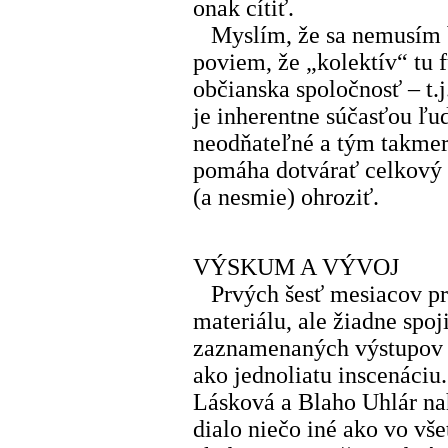
onak cítiť.
Myslím, že sa nemusím b
poviem, že „kolektív“ tu 
občianska spoločnosť – t.j
je inherentne súčasťou ľud
neodňateľné a tým takmer 
pomáha dotvárať celkový 
(a nesmie) ohroziť.
VÝSKUM A VÝVOJ
Prvých šesť mesiacov pr
materiálu, ale žiadne spoj
zaznamenaných výstupov v
ako jednoliatu inscenáci
Lásková a Blaho Uhlár nahr
dialo niečo iné ako vo vš