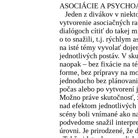
ASOCIÁCIE A PSYCH
Jeden z divákov v niekto
vytvorenie asociačných ra
dialógoch cítiť do takej m
o to snažili, t.j. rýchlym
na isté témy vyvolať doj
jednotlivých postáv. V sku
naopak – bez fixácie na t
forme, bez prípravy na m
jednoducho bez plánovani
počas alebo po vytvorení 
Možno práve skutočnosť, 
nad efektom jednotlivých 
scény boli vnímané ako nat
podvedome snažil interpre
úrovni. Je prirodzené, že 