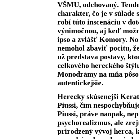
VŠMU, odchovaný. Tenden
charakter, čo je v súlad
robí túto inscenáciu v d
výnimočnou, aj keď možno
ipso a zvlášť Komory. No
nemohol zbaviť pocitu, ž
už predstava postavy, kt
celkového hereckého štýl
Monodrámy na mňa pôsobi
autentickejšie.
Herecky skúsenejší Kera
Piussi, čím nespochybňu
Piussi, práve naopak, ne
psychorealizmus, ale zre
prirodzený vývoj herca, 