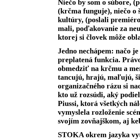
Niečo by som o súbore, (p
(krčma funguje), niečo o š
kultúry, (poslali premiér
mali, poďakovanie za neus
ktorej si človek môže obl
Jedno nechápem: načo je 
preplatená funkcia. Práv
obmedziť na krčmu a mene
tancujú, hrajú, maľujú, ši
organizačného rázu si na
kto už rozsúdi, aký podi
Piussi, ktorá všetkých nál
vymyslela rozloženie scén
svojím zovňajškom, aj keb
STOKA okrem jazyka vytvo