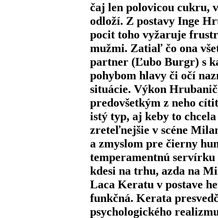
čaj len polovicou cukru,
odloží. Z postavy Inge Hr
pocit toho vyžaruje frust
mužmi. Zatiaľ čo ona všet
partner (Ľubo Burgr) s k
pohybom hlavy či očí naz
situácie. Výkon Hrubaničo
predovšetkým z neho cítiť
istý typ, aj keby to chcel
zreteľnejšie v scéne Milan
a zmyslom pre čierny hum
temperamentnú servírku n
kdesi na trhu, azda na Mil
Laca Keratu v postave h
funkčná. Kerata presvedč
psychologického realizmu