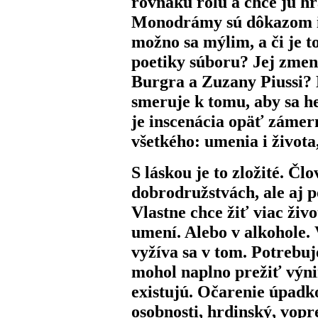
rovnakú rolu a chce ju hra
Monodrámy sú dôkazom ic
možno sa mýlim, a či je t
poetiky súboru? Jej zme
Burgra a Zuzany Piussi? 
smeruje k tomu, aby sa he
je inscenácia opäť zámern
všetkého: umenia i života,
S láskou je to zložité. Čl
dobrodružstvách, ale aj p
Vlastne chce žiť viac živo
umení. Alebo v alkohole. 
vyžíva sa v tom. Potrebu
mohol naplno prežiť výn
existujú. Očarenie úpadk
osobnosti, hrdinský, vopr