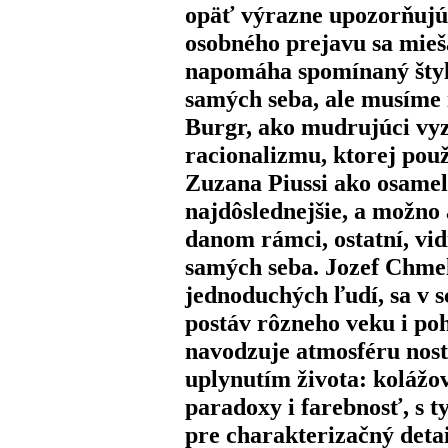
opäť výrazne upozorňujú n
osobného prejavu sa mieša
napomáha spomínaný štyl
samých seba, ale musíme 
Burgr, ako mudrujúci vy
racionalizmu, ktorej použ
Zuzana Piussi ako osamel
najdôslednejšie, a možno
danom rámci, ostatní, vid
samých seba. Jozef Chmel
jednoduchých ľudí, sa v 
postáv rôzneho veku i poh
navodzuje atmosféru nost
uplynutím života: kolážo
paradoxy i farebnosť, s
pre charakterizačný detai