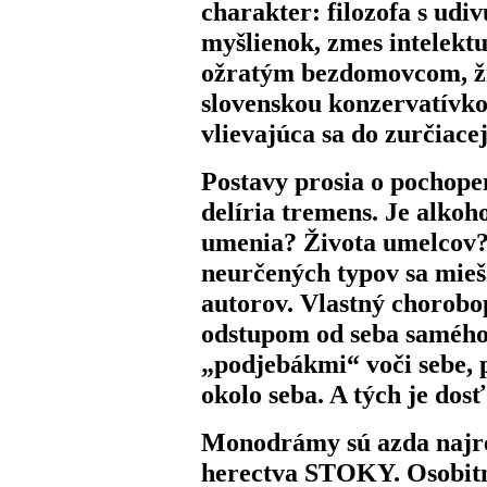
charakter: filozofa s udi
myšlienok, zmes intelektu
ožratým bezdomovcom, ži
slovenskou konzervatívko
vlievajúca sa do zurčiacej
Postavy prosia o pochopen
delíria tremens. Je alko
umenia? Života umelcov? 
neurčených typov sa mieš
autorov. Vlastný chorobo
odstupom od seba samého
„podjebákmi“ voči sebe,
okolo seba. A tých je dosť
Monodrámy sú azda najre
herectva STOKY. Osobitn