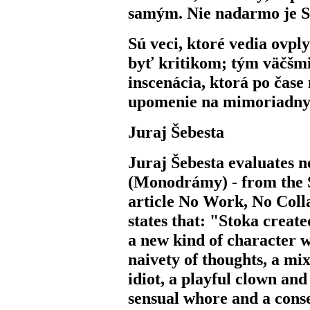
samým. Nie nadarmo j
Sú veci, ktoré vedia ovpl
byť kritikom; tým väčšmi
inscenácia, ktorá po ča
upomenie na mimoriadny
Juraj Šebesta
Juraj Šebesta evaluates 
(Monodrámy) - from the S
article No Work, No Colla
states that: "Stoka creat
a new kind of character w
naivety of thoughts, a mix
idiot, a playful clown an
sensual whore and a cons