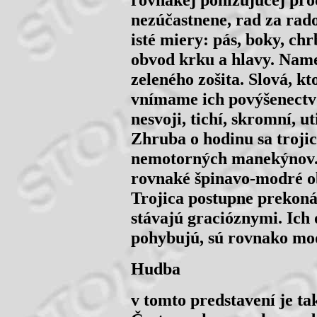
nezúčastnene, rad za rado
isté miery: pás, boky, chr
obvod krku a hlavy. Nam
zeleného zošita. Slová, k
vnímame ich povýšenectvo
nesvoji, tichí, skromní, u
Zhruba o hodinu sa trojic
nemotorných manekýnov. 
rovnaké špinavo-modré ob
Trojica postupne prekon
stávajú gracióznymi. Ich 
pohybujú, sú rovnako mo
Hudba
v tomto predstavení je t