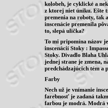
kolobeh, je cyklické a ne
z ktorej niet úniku. Ešte t
premenia na roboty, tak a
inscenácie premenila pôv
to, slepá ulička?
To mi pripomína názov je
inscenácií Stoky : Impas
Stoky. Divadlo Blaha Uhl
jednej strane je zmena, n
predchádzajúcich tém a p
Farby
Nech už je vnímanie insce
farebnosť je zadaná tak
farbou je modrá. Modrá v