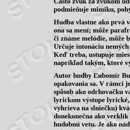
Často zvuk za zvukom udá
podmieňuje mimiku, pohyb
Hudba vlastne ako prvá v
ona sa mení; môže paraf
či známe melódie, môže by
Určuje intonáciu nemých 
Keď treba, ustupuje mie
napríklad takým, ktoré vy
Autor hudby Ľubomír Bu
opakovania sa. V rámci j
spôsob ako odrhovačku va
lyrickom výstupe lyrické,
vyhrieva na slniečku) kvá
donekonečna ako verklík
hudobnú vetu. Je ako ná