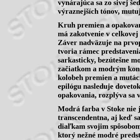
vynárajúca sa zo sivej šed
výraznejších tónov, mutu
Kruh premien a opakovania
má zakotvenie v celkovej 
Záver nadväzuje na prvop
tvoria rámec predstaveni
sarkasticky, bezútešne 
začiatkom a modrým kon
kolobeh premien a mutácií
epilógu nasleduje doveto
opakovania, rozplýva sa v
Modrá farba v Stoke nie 
transcendentna, aj keď s
diaľkam svojim spôsobom 
ktorý nežné modré predst