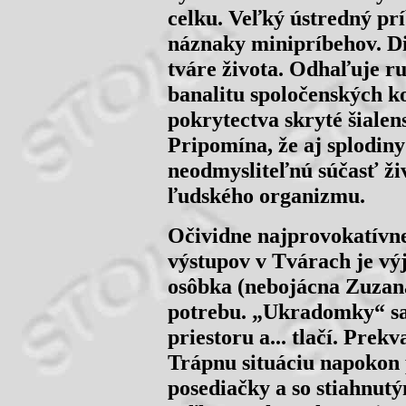
celku. Veľký ústredný prí
náznaky minipríbehov. Div
tváre života. Odhaľuje r
banalitu spoločenských k
pokrytectva skryté šialen
Pripomína, že aj splodiny
neodmysliteľnú súčasť ži
ľudského organizmu.
Očividne najprovokatívne
výstupov v Tvárach je výj
osôbka (nebojácna Zuzana
potrebu. „Ukradomky“ sa
priestoru a... tlačí. Prek
Trápnu situáciu napokon p
posediačky a so stiahnut