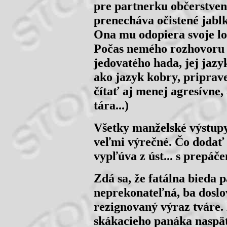
pre partnerku občerstven
prenecháva očistené jabl
Ona mu odopiera svoje lo
Počas nemého rozhovoru 
jedovatého hada, jej jazy
ako jazyk kobry, priprave
čítať aj menej agresívne,
tára...)
Všetky manželské výstupy
veľmi výrečné. Čo dodať 
vypľúva z úst... s prepáč
Zdá sa, že fatálna bieda 
neprekonateľná, ba dosl
rezignovaný výraz tváre.
skákacieho panáka naspäť