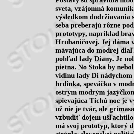
sveta, vzájomná komuniká
výsledkom dodržiavania s
seba preberajú rôzne pod
prototypy, napríklad bra
Hrubaničovej. Jej dáma 
mávajúca do modrej diaľk
pohľad lady Diany. Je nob
pietna. No Stoka by nebo
vidinu lady Di nádychom 
hrdinka, speváčka v modr
ostrým modrým jazýčko
spievajúca Tichú noc je v
už nie je tvár, ale grimas
vzbudiť dojem ušľachtilos
má svoj prototyp, ktorý 
stránky slovenskej politi