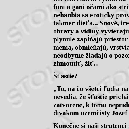
funí a gáni očami ako str
nehanbia sa eroticky pro
takmer dieťa... Snové, ir
obrazy a vidiny vyvierajú
plynule zapĺňajú priestor 
menia, obmieňajú, vrstvia
neodbytne žiadajú o pozor
zhmotniť, žiť...
Šťastie?
„To, na čo všetci ľudia na
nevedia, že šťastie pric
zatvorené, k tomu nepríd
divákom územčistý Jozef
Konečne si naši stratenci