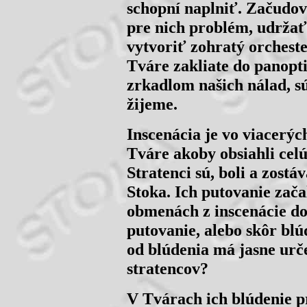
schopní naplniť. Začudov
pre nich problém, udržať
vytvoriť zohratý orchester
Tváre zakliate do panopt
zrkadlom našich nálad, s
žijeme.
Inscenácia je vo viacerýc
Tváre akoby obsiahli celú
Stratenci sú, boli a zost
Stoka. Ich putovanie zač
obmenách z inscenácie do 
putovanie, alebo skôr blú
od blúdenia má jasne urč
stratencov?
V Tvárach ich blúdenie 