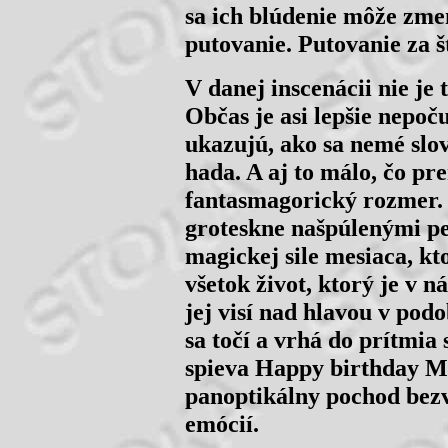
sa ich blúdenie môže zme
putovanie. Putovanie za 
V danej inscenácii nie je 
Občas je asi lepšie nepoč
ukazujú, ako sa nemé slo
hada. A aj to málo, čo p
fantasmagorický rozmer. 
groteskne našpúlenými p
magickej sile mesiaca, kto
všetok život, ktorý je v 
jej visí nad hlavou v podo
sa točí a vrhá do prítmia
spieva Happy birthday Mr
panoptikálny pochod bez
emócií.