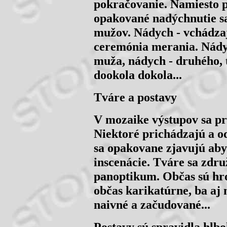
pokračovanie. Namiesto 
opakované nadýchnutie sa
mužov. Nádych - vchádzaj
ceremónia merania. Nády
muža, nádych - druhého, t
dookola dokola...
Tváre a postavy
V mozaike výstupov sa pr
Niektoré prichádzajú a od
sa opakovane zjavujú aby
inscenácie. Tváre sa zdr
panoptikum. Občas sú hr
občas karikatúrne, ba aj
naivné a začudované...
Postavy sú spravidla hlb