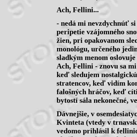
Ach, Fellini...
- nedá mi nevzdychnúť si
peripetie vzájomného sn
žien, pri opakovanom sle
monológu, určeného jedin
sladkým menom oslovuje v
Ach, Fellini - znovu sa m
keď sledujem nostalgickú
stratencov, keď vidím ko
falošných hráčov, keď cít
bytostí sála nekonečné, v
Dávnejšie, v osemdesiatyc
Kvinteta (vtedy v trnavs
vedomo prihlásil k fellini