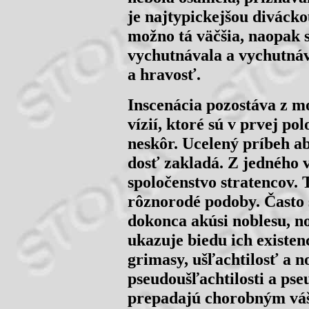
je najtypickejšou divácko
možno tá väčšia, naopak 
vychutnávala a vychutnáv
a hravosť.
Inscenácia pozostáva z m
vízií, ktoré sú v prvej po
neskôr. Ucelený príbeh a
dosť zakladá. Z jedného 
spoločenstvo stratencov. 
rôznorodé podoby. Často
dokonca akúsi noblesu, n
ukazuje biedu ich existen
grimasy, ušľachtilosť a 
pseudoušľachtilosti a pse
prepadajú chorobným váš