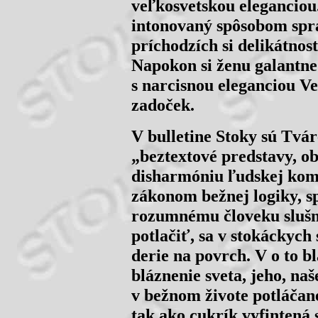
veľkosvetskou eleganciou
intonovaný spôsobom sprá
príchodzích si delikátnosť
Napokon si ženu galantne
s narcisnou eleganciou V
zadoček.
V bulletine Stoky sú Tvá
„beztextové predstavy, ob
disharmóniu ľudskej komé
zákonom bežnej logiky, sp
rozumnému človeku slušno
potlačiť, sa v stokáckych
derie na povrch. V o to b
bláznenie sveta, jeho, na
v bežnom živote potláčané 
tak ako cukrík vyfintená 