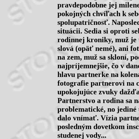
pravdepodobne jej milene
pokojných chvíľach k seb
spolupatričnosť. Naposled
situácii. Sedia si oproti 
rodinnej kroniky, muž je 
slová (opäť nemé), ani f
na zem, muž sa skloní, po
najpríjemnejšie, čo v dane
hlavu partnerke na kolená
fotografie partnerovi na 
upokojujúce zvuky dažďa,
Partnerstvo a rodina sa n
problematické, no jediné ú
dalo vnímať. Vízia partn
posledným dovetkom insce
studenej vody...