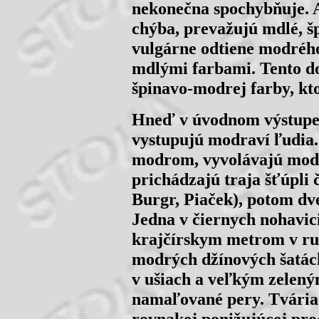
nekonečna spochybňuje. 
chýba, prevažujú mdlé, š
vulgárne odtiene modréh
mdlými farbami. Tento do
špinavo-modrej farby, kto
Hneď v úvodnom výstupe
vystupujú modraví ľudia. 
modrom, vyvolávajú modr
prichádzajú traja šťúpli
Burgr, Piaček), potom dve
Jedna v čiernych nohavic
krajčírskym metrom v ru
modrých džínových šatác
v ušiach a veľkým zelen
namaľované pery. Tvária 
rovnakej ponižujúcej pro