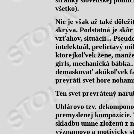
všetko).
Nie je však až také dôleži
skrýva. Podstatná je skôr
vzťahov, situácií... Pse
intelektuál, prelietavý mi
ktorejkoľvek žene, manž
girls, mechanická bábka..
demaskovať akúkoľvek fal
prevráti svet hore nohami
Ten svet prevrátený narub
Uhlárovo tzv. dekompono
premyslenej kompozície.
skladbu umne zloženú z m
významovo a motivicky st