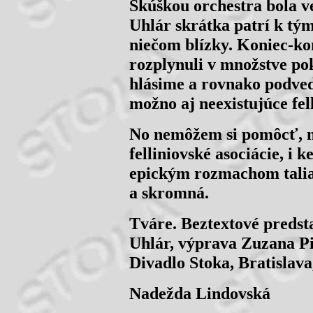
Skúškou orchestra bola v
Uhlár skrátka patrí k tým
niečom blízky. Koniec-kon
rozplynuli v množstve po
hlásime a rovnako podv
možno aj neexistujúce fell
No nemôžem si pomôcť, m
felliniovské asociácie, i 
epickým rozmachom tali
a skromná.
Tváre. Beztextové predsta
Uhlár, výprava Zuzana Pi
Divadlo Stoka, Bratislava
Nadežda Lindovská