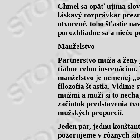
Chmel sa opäť ujíma slova
láskavý rozprávkar prezr
otvorené, toho šťastie nav
porozhliadne sa a niečo p
Manželstvo
Partnerstvo muža a ženy 
tiahne celou inscenáciou.
manželstvo je nemenej „o
filozofia šťastia. Vidíme
mužmi a muži si to nechaj
začiatok predstavenia tv
mužských proporcií.
Jeden pár, jednu konštan
pozorujeme v rôznych sit