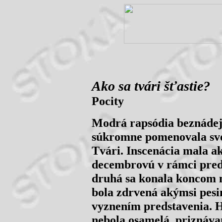
Ako sa tvári šťastie?
Pocity
Modrá rapsódia beznádeje
súkromne pomenovala svo
Tvári. Inscenácia mala a
decembrovú v rámci pred
druhá sa konala koncom m
bola zdrvená akýmsi pesi
vyznením predstavenia. H
nebola osamelá, priznáva