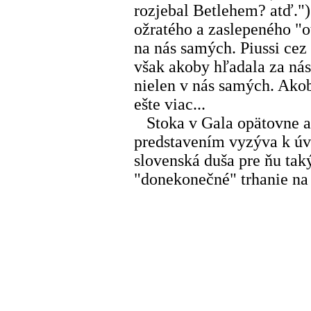
rozjebal Betlehem? atď.")
ožratého a zaslepeného "o
na nás samých. Piussi cez
však akoby hľadala za nás
nielen v nás samých. Ako
ešte viac...
Stoka v Gala opätovne ap
predstavením vyzýva k úv
slovenská duša pre ňu t
"donekonečné" trhanie na