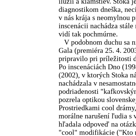
ilúzií a klamstiev. Stoka
diagnostikom dneška, nec
v nás krája s neomylnou p
inscenácii nachádza stále
vidí tak pochmúrne.
V podobnom duchu sa nie
Gala (premiéra 25. 4. 2003
pripravilo pri príležitosti
Po inscenáciách Dno (199
(2002), v ktorých Stoka n
nachádzala v nesamostatno
podriadenosti "kafkovský
pozrela optikou slovenske
Prostriedkami cool drámy,
morálne narušení ľudia s
hľadala odpoveď na otázku
"cool" modifikácie ("Kto 