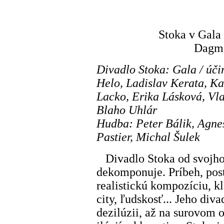
Stoka v Gala
Dagma
Divadlo Stoka: Gala / úči
Helo, Ladislav Kerata, Ka
Lacko, Erika Lásková, Vla
Blaho Uhlár
Hudba: Peter Bálik, Agne
Pastier, Michal Šulek
Divadlo Stoka od svojho 
dekomponuje. Príbeh, post
realistickú kompozíciu, kl
city, ľudskosť... Jeho div
dezilúzii, až na surovom 