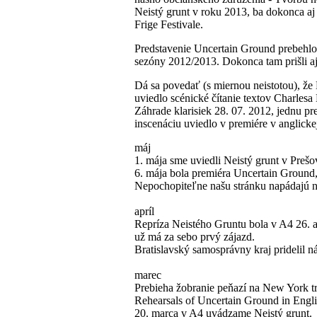
Neistý grunt v roku 2013, ba dokonca aj
Frige Festivale.
Predstavenie Uncertain Ground prebehlo 
sezóny 2012/2013. Dokonca tam prišli aj 
Dá sa povedať (s miernou neistotou), že
uviedlo scénické čítanie textov Charles
Záhrade klarisiek 28. 07. 2012, jednu pr
inscenáciu uviedlo v premiére v anglicke
máj
1. mája sme uviedli Neistý grunt v Pre
6. mája bola premiéra Uncertain Ground, 
Nepochopiteľne našu stránku napádajú n
apríl
Repríza Neistého Gruntu bola v A4 26. ap
už má za sebo prvý zájazd.
Bratislavský samosprávny kraj pridelil n
marec
Prebieha žobranie peňazí na New York tr
Rehearsals of Uncertain Ground in Engli
20. marca v A4 uvádzame Neistý grunt.