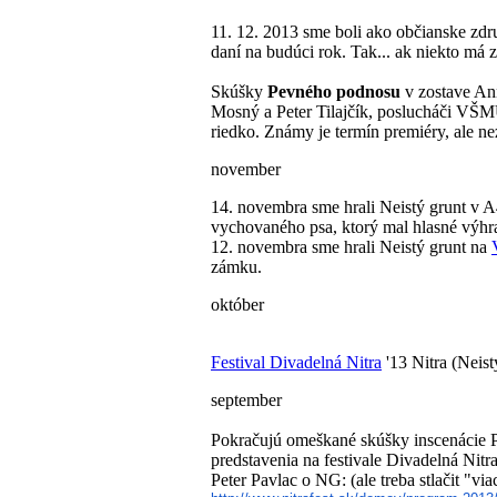
11. 12. 2013 sme boli ako občianske zdr
daní na budúci rok. Tak... ak niekto má z
Skúšky
Pevného podnosu
v zostave An
Mosný a Peter Tilajčík, poslucháči VŠM
riedko. Známy je termín premiéry, ale ne
november
14. novembra sme hrali Neistý grunt v A
vychovaného psa, ktorý mal hlasné výhr
12. novembra sme hrali Neistý grunt na
zámku.
október
Festival Divadelná Nitra
'13 Nitra (Neist
september
Pokračujú omeškané skúšky inscenácie P
predstavenia na festivale Divadelná Nitra
Peter Pavlac o NG: (ale treba stlačit "via