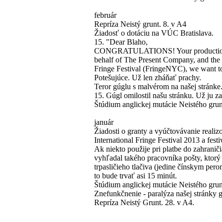
február
Repríza Neistý grunt. 8. v A4
Žiadosť o dotáciu na VÚC Bratislava.
15. "Dear Blaho,
CONGRATULATIONS! Your production 
behalf of The Present Company, and the 
Fringe Festival (FringeNYC), we want 
Potešujúce. Už len zháňať prachy.
Teror gúglu s malvérom na našej stránke
15. Gúgl omilostil našu stránku. Už ju 
Štúdium anglickej mutácie Neistého gru
január
Žiadosti o granty a vyúčtovávanie reali
International Fringe Festival 2013 a fest
Ak niekto použije pri platbe do zahranič
vyhľadal takého pracovníka pošty, ktorý
trpasličieho tlačiva (jedine čínskym pe
to bude trvať asi 15 minút.
Štúdium anglickej mutácie Neistého gru
Znefunkčnenie - paralýza našej stránky 
Repríza Neistý Grunt. 28. v A4.