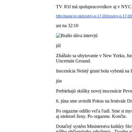
TV JOJ má spolupracovníkov aj v NYC. 
http://www.joj.sk/noviny-o-17-
00/noviny-o-17-00
asi na 32:10
júl
Zháňalo sa ubytovanie v New Yorku, fung
Uncertain Ground.
Inscenácia Neistý grunt bola vybratá na
jún
Prebiehajú skúšky novej inscenácie Pev
6. júna sme uviedli Pokus na festivale D
Po orgazme odišlo veľa ľudí. Sme si mysl
aj niektoré ženy. Po orgazme. Končia.
Dotačný systém Ministerstva kultúry Slov
nášho občianskeho združenia - Tvorbu no