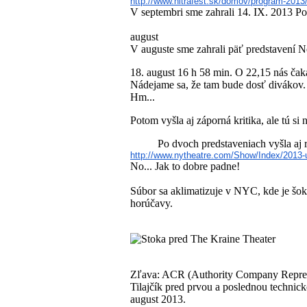
http://www.nitrafest.sk/domov/program-2013/
V septembri sme zahrali 14. IX. 2013 Po
august
V auguste sme zahrali päť predstavení N
18. august 16 h 58 min. O 22,15 nás ča
Nádejame sa, že tam bude dosť divákov. 
Hm...
Potom vyšla aj záporná kritika, ale tú si n
Po dvoch predstaveniach vyšla aj 
http://www.nytheatre.com/Show/
Index/2013-
No... Jak to dobre padne!
Súbor sa aklimatizuje v NYC, kde je šok
horúčavy.
Zľava: ACR (Authority Company Represe
Tilajčík pred prvou a poslednou technic
august 2013.